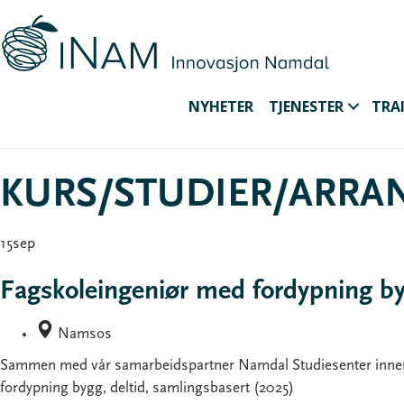
NYHETER
TJENESTER
TRA
KURS/STUDIER/ARR
15
sep
Fagskoleingeniør med fordypning byg
Namsos
Sammen med vår samarbeidspartner Namdal Studiesenter innenfor
fordypning bygg, deltid, samlingsbasert (2025)