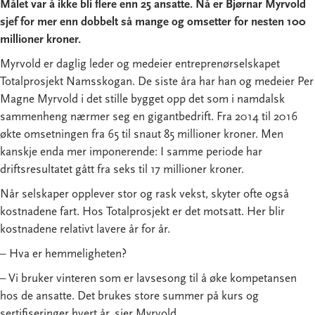
Målet var å ikke bli flere enn 25 ansatte. Nå er Bjørnar Myrvold
sjef for mer enn dobbelt så mange og omsetter for nesten 100
millioner kroner.
Myrvold er daglig leder og medeier entreprenørselskapet
Totalprosjekt Namsskogan. De siste åra har han og medeier Per
Magne Myrvold i det stille bygget opp det som i namdalsk
sammenheng nærmer seg en gigantbedrift. Fra 2014 til 2016
økte omsetningen fra 65 til snaut 85 millioner kroner. Men
kanskje enda mer imponerende: I samme periode har
driftsresultatet gått fra seks til 17 millioner kroner.
Når selskaper opplever stor og rask vekst, skyter ofte også
kostnadene fart. Hos Totalprosjekt er det motsatt. Her blir
kostnadene relativt lavere år for år.
– Hva er hemmeligheten?
– Vi bruker vinteren som er lavsesong til å øke kompetansen
hos de ansatte. Det brukes store summer på kurs og
sertifiseringer hvert år, sier Myrvold.