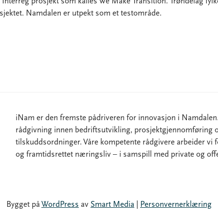
t Interreg prosjekt som kalles We Make Transition. Trøndelag fy
rosjektet. Namdalen er utpekt som et testområde.
iNam er den fremste pådriveren for innovasjon i Namdalen. 
rådgivning innen bedriftsutvikling, prosjektgjennomføring 
tilskuddsordninger. Våre kompetente rådgivere arbeider vi f
og framtidsrettet næringsliv – i samspill med private og offe
Bygget på
WordPress
av
Smart Media
|
Personvernerklæring