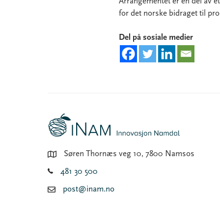
Arrangementet er en del av e
for det norske bidraget til p
Del på sosiale medier
Søren Thornæs veg 10, 7800 Namsos
481 30 500
post@inam.no