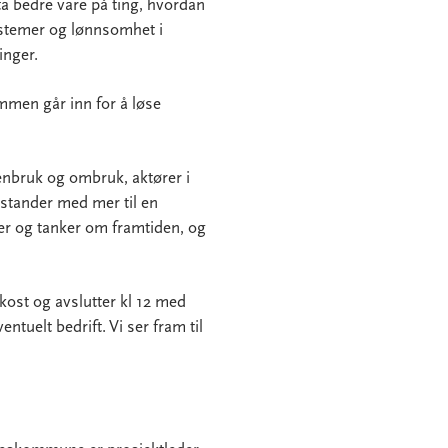
n ta bedre vare på ting, hvordan
ystemer og lønnsomhet i
ninger.
ammen går inn for å løse
jenbruk og ombruk, aktører i
stander med mer til en
er og tanker om framtiden, og
kost og avslutter kl 12 med
tuelt bedrift. Vi ser fram til