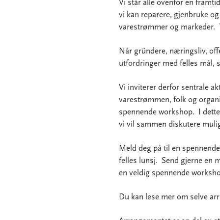
Vi står alle ovenfor en framtid
vi kan reparere, gjenbruke o
varestrømmer og markeder. Ti
Når gründere, næringsliv, off
utfordringer med felles mål, 
Vi inviterer derfor sentrale a
varestrømmen, folk og organi
spennende workshop. I dette 
vi vil sammen diskutere mulig
Meld deg på til en spennende
felles lunsj. Send gjerne en m
en veldig spennende worksho
Du kan lese mer om selve a