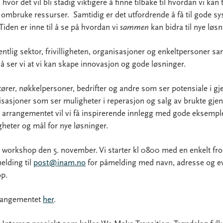
 hvor det vil bli stadig viktigere å finne tilbake til hvordan vi ka
g ombruke ressurser. Samtidig er det utfordrende å få til gode s
den er inne til å se på hvordan vi
sammen
kan bidra til nye løs
entlig sektor, frivilligheten, organisasjoner og enkeltpersoner s
så ser vi at vi kan skape innovasjon og gode løsninger.
ktører, nøkkelpersoner, bedrifter og andre som ser potensiale i g
sasjoner som ser muligheter i reperasjon og salg av brukte gjen
arrangementet vil vi få inspirerende innlegg med gode eksempl
heter og mål for nye løsninger.
 workshop den 5. november. Vi starter kl 0800 med en enkelt fro
elding til
post@inam.no
for påmelding med navn, adresse og even
p.
rrangementet
her
.