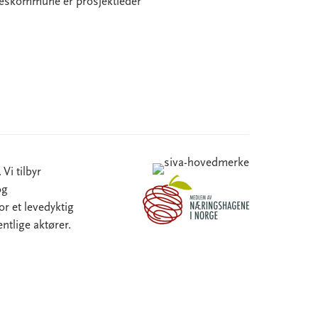
lkeskommune er prosjektleder
Vi tilbyr
og
or et levedyktig
ntlige aktører.